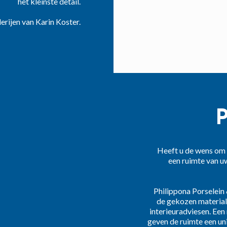
het kleinste detail.
rijen van Karin Koster.
P
Heeft u de wens om 
een ruimte van uw
Philippona Porselein 
de gekozen material
interieuradviesen. Een
geven de ruimte een un