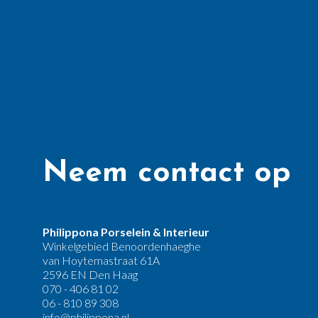
Neem contact op
Philippona Porselein & Interieur
Winkelgebied Benoordenhaeghe
van Hoytemastraat 61A
2596 EN Den Haag
070 - 406 81 02
06 - 810 89 308
info@philippona.nl