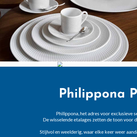
GLASWERK
Philippona P
Philippona, het adres voor exclusieve s
De wisselende etalages zetten de toon voor d
Stijlvol en weelderig, waar elke keer weer aa